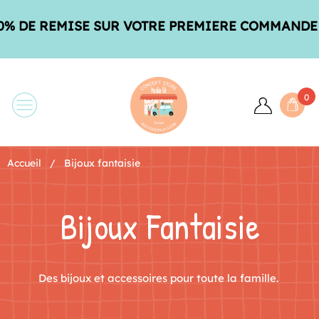
SE SUR VOTRE PREMIERE COMMANDE AVEC LE CO
0
Accueil
Bijoux fantaisie
Bijoux Fantaisie
Des bijoux et accessoires pour toute la famille.