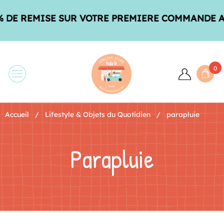
R VOTRE PREMIERE COMMANDE AVEC LE CODE "N
0
Accueil
Lifestyle & Objets du Quotidien
parapluie
Parapluie