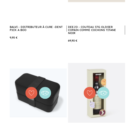
BALVI - DISTRIBUTEUR À CURE -DENT
DEEJO - COUTEAU 37G OLIVIER
PICK A BOO
COPAIN COMME COCHONS TITANE
NOIR
9,95 €
69,90 €