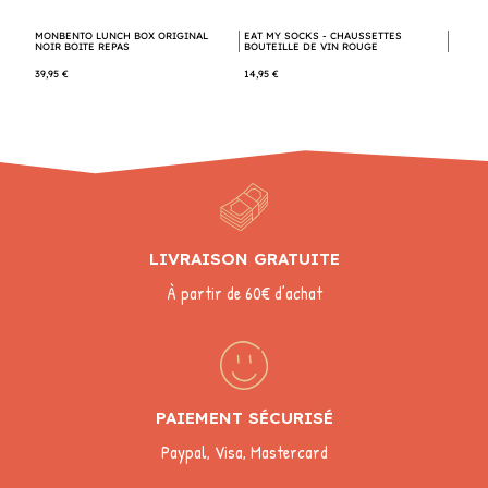
MONBENTO LUNCH BOX ORIGINAL
EAT MY SOCKS - CHAUSSETTES
NOIR BOITE REPAS
BOUTEILLE DE VIN ROUGE
39,95 €
14,95 €
LIVRAISON GRATUITE
À partir de 60€ d’achat
PAIEMENT SÉCURISÉ
Paypal, Visa, Mastercard