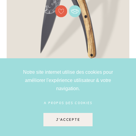
Notre site internet utilise des cookies pour
améliorer l'expérience utilisateur & votre
navigation.
A PROPOS DES COOKIES
DEEJO - COUTEAU 37G OLIVIER SCORPION TITANE
NOIR
J'ACCEPTE
69,90 €