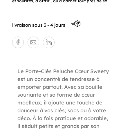
et sourires, à offrir… ou à garder tout près de soi.
livraison sous 3 - 4 jours
Le Porte-Clés Peluche Cœur Sweety
est un concentré de tendresse à
emporter partout. Avec sa bouille
souriante et sa forme de cœur
moelleux, il ajoute une touche de
douceur à vos clés, sacs ou à votre
déco. À la fois pratique et adorable,
il séduit petits et grands par son
Référence