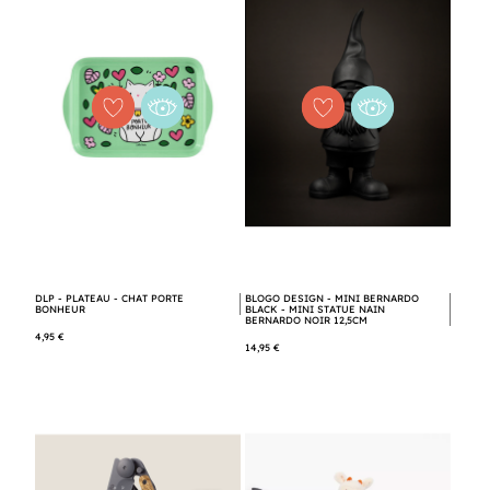
DLP - PLATEAU - CHAT PORTE
BLOGO DESIGN - MINI BERNARDO
BONHEUR
BLACK - MINI STATUE NAIN
BERNARDO NOIR 12,5CM
4,95 €
14,95 €